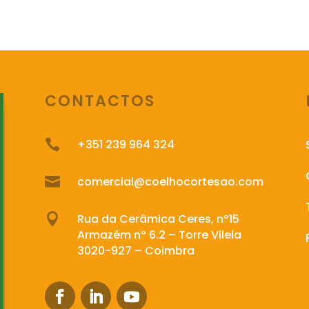
CONTACTOS

+351 239 964 324

comercial@coelhocortesao.com

Rua da Cerâmica Ceres, nº15
Armazém nº 6.2 – Torre Vilela
3020-927 – Coimbra