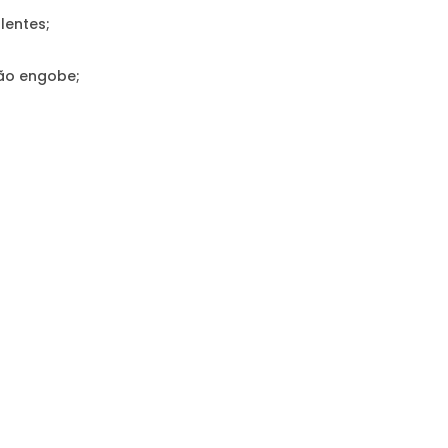
lentes;
ão engobe;