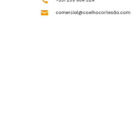

+351
239 964 324

comercial@coelhocortesão.com