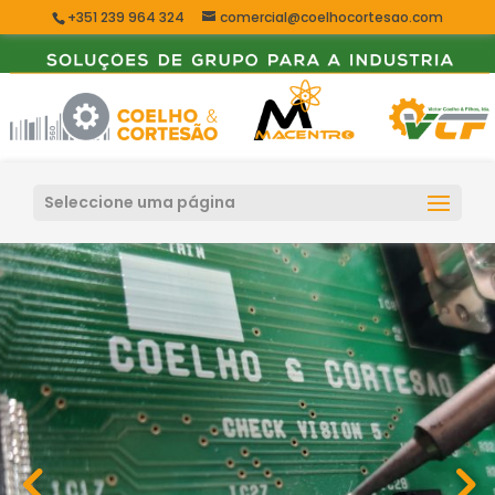
+351 239 964 324
comercial@coelhocortesao.com
Seleccione uma página