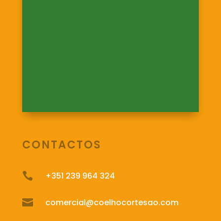
CONTACTOS

+351 239 964 324

comercial@coelhocortesao.com