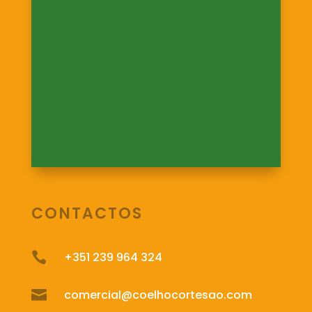
CONTACTOS

+351 239 964 324

comercial@coelhocortesao.com